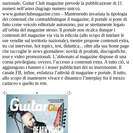
nazionale, Guitar Club magazine prevede la pubblicazione di 11
numeri nell’anno (lug/ago numero unico).
www.guitarclubmagazine.com – Mantenendo invariata la tipologia
dei contenuti che contraddistingue il magazine, il portale si pone di
fatto come veicolo editoriale autonomo, pur se strettamente legato
all’orbita del magazine stesso. Il portale non ricalca dunque i
contenuti del magazine via via in edicola (allo scopo di tutelare le
sue vendite sul territorio nazionale), mentre propone contenuti extra,
tra cui interviste, hot topics, test, didattica... oltre alla sua home page
che raccoglie le news giornaliere: novità di prodotti, discografiche,
tour e video promozionali. L’abbonato al magazine dispone di una
corsia privilegiata: ovvero, l’accesso a contenuti extra. A tutto ciò, si
aggiungono i banner e i teaser pubblicitari dei ns inserzionisti. Il
canale FB, infine, enfatizza l’attività di magazine e portale. Il tutto,
allo scopo di mantenere vivace e dinamico l’interplay fra il mezzo
cartaceo e quello in rete.